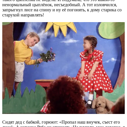
ненормальный цыплёнок, несъедобный. А тот изловчился,
запрыгнул лисе на спину и ну её погонять, к дому старика со
старухой направлять!
Сидят дед с бабкой, горюют: «Пропал наш внучек, съест его