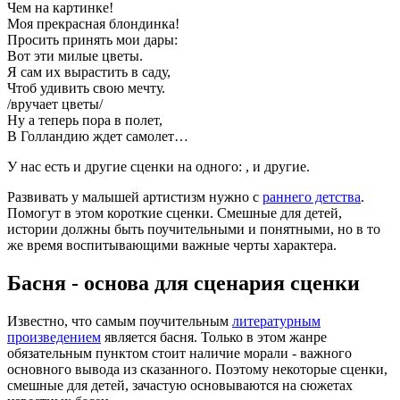
Чем на картинке!
Моя прекрасная блондинка!
Просить принять мои дары:
Вот эти милые цветы.
Я сам их вырастить в саду,
Чтоб удивить свою мечту.
/вручает цветы/
Ну а теперь пора в полет,
В Голландию ждет самолет…
У нас есть и другие сценки на одного: , и другие.
Развивать у малышей артистизм нужно с
раннего детства
.
Помогут в этом короткие сценки. Смешные для детей,
истории должны быть поучительными и понятными, но в то
же время воспитывающими важные черты характера.
Басня - основа для сценария сценки
Известно, что самым поучительным
литературным
произведением
является басня. Только в этом жанре
обязательным пунктом стоит наличие морали - важного
основного вывода из сказанного. Поэтому некоторые сценки,
смешные для детей, зачастую основываются на сюжетах