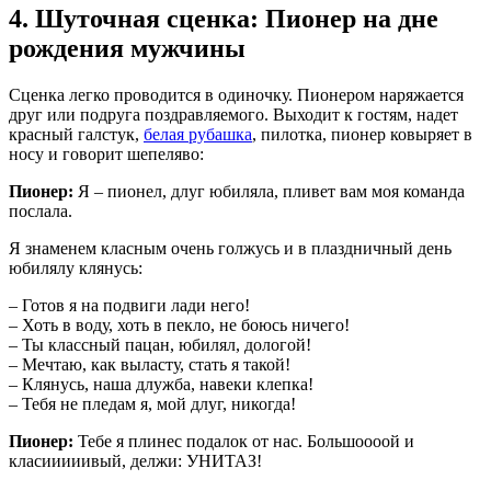
4. Шуточная сценка: Пионер на дне
рождения мужчины
Сценка легко проводится в одиночку. Пионером наряжается
друг или подруга поздравляемого. Выходит к гостям, надет
красный галстук,
белая рубашка
, пилотка, пионер ковыряет в
носу и говорит шепеляво:
Пионер:
Я – пионел, длуг юбиляла, пливет вам моя команда
послала.
Я знаменем класным очень голжусь и в плаздничный день
юбилялу клянусь:
– Готов я на подвиги лади него!
– Хоть в воду, хоть в пекло, не боюсь ничего!
– Ты классный пацан, юбилял, дологой!
– Мечтаю, как выласту, стать я такой!
– Клянусь, наша длужба, навеки клепка!
– Тебя не пледам я, мой длуг, никогда!
Пионер:
Тебе я плинес подалок от нас. Большоооой и
класииииивый, делжи: УНИТАЗ!