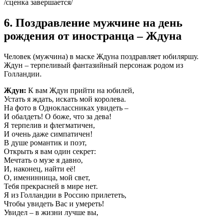
/сценка завершается/
6. Поздравление мужчине на день
рождения от иностранца – Ждуна
Человек (мужчина) в маске Ждуна поздравляет юбиляршу.
Ждун – терпеливый фантазийный персонаж родом из
Голландии.
Ждун:
К вам Ждун прийти на юбилей,
Устать я ждать, искать мой королева.
На фото в Одноклассниках увидеть –
И обалдеть! О боже, что за дева!
Я терпелив и флегматичен,
И очень даже симпатичен!
В душе романтик и поэт,
Открыть я вам один секрет:
Мечтать о музе я давно,
И, наконец, найти её!
О, именинница, мой свет,
Тебя прекрасней в мире нет.
Я из Голландии в Россию прилететь,
Чтобы увидеть Вас и умереть!
Увидел – в жизни лучше вы,