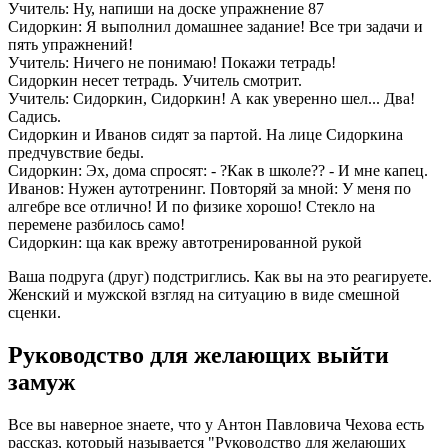
Учитель: Ну, напиши на доске упражнение 87
Сидоркин: Я выполнил домашнее задание! Все три задачи и
пять упражнений!
Учитель: Ничего не понимаю! Покажи тетрадь!
Сидоркин несет тетрадь. Учитель смотрит.
Учитель: Сидоркин, Сидоркин! А как уверенно шел... Два!
Садись.
Сидоркин и Иванов сидят за партой. На лице Сидоркина
предчувствие беды.
Сидоркин: Эх, дома спросят: - ?Как в школе?? - И мне капец.
Иванов: Нужен аутотренинг. Повторяй за мной: У меня по
алгебре все отлично! И по физике хорошо! Стекло на
перемене разбилось само!
Сидоркин: ща как врежу автотренированной рукой
Ваша подруга (друг) подстриглись. Как вы на это реагируете.
Женский и мужской взгляд на ситуацию в виде смешной
сценки.
Руководство для желающих выйти
замуж
Все вы наверное знаете, что у Антон Павловича Чехова есть
рассказ, который называется "Руководство для желающих