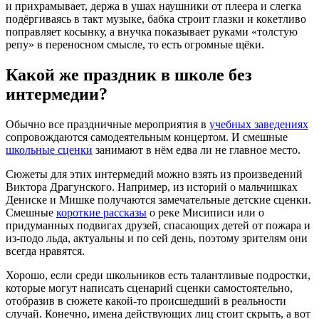
и прихрамывает, держа в ушах наушники от плеера и слегка
подёргиваясь в такт музыке, бабка строит глазки и кокетливо
поправляет косынку, а внучка показывает руками «толстую
репу» в переносном смысле, то есть огромные щёки.
Какой же праздник в школе без
интермедии?
Обычно все праздничные мероприятия в
учебных заведениях
сопровождаются самодеятельным концертом. И смешные
школьные сценки
занимают в нём едва ли не главное место.
Сюжеты для этих интермедий можно взять из произведений
Виктора Драгунского. Например, из историй о мальчишках
Дениске и Мишке получаются замечательные детские сценки.
Смешные
короткие рассказы
о реке Мисиписи или о
придуманных подвигах друзей, спасающих детей от пожара и
из-подо льда, актуальны и по сей день, поэтому зрителям они
всегда нравятся.
Хорошо, если среди школьников есть талантливые подростки,
которые могут написать сценарий сценки самостоятельно,
отобразив в сюжете какой-то происшедший в реальности
случай. Конечно, имена действующих лиц стоит скрыть, а вот