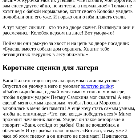
лиса!» А курочка Ряба их утешает: «Не плачьте, мои дорогие, я
вам снесу другое яйцо, не из теста, а нормальное!» Только не
хотят дед с бабкой нормальное, хотят своего Колобка увидеть -
полюбили они его уже. И горько они о нём плакать стали.
А тут вдруг слышат - кто-то во дворе скачет. Выглянули они и
рассмеялись: Колобок верхом на лисе! Вот умора-то!
Поймали они рыжую за хвост и на цепь во дворе посадили:
«Будешь вместо собаки дом охранять. Хватит тебе
беззащитных зверушек в лесу обижать!»
Короткие сценки для лагеря
Ваня Палкин сидит перед аквариумом в живом уголке.
Опустил он удочку в него и умоляет
золотую рыбку
:
«Рыбочка-рыбочка, сделай меня самым сильным в лагере,
чтобы я одним ударом Петьку Самохина мог свалить! А ещё
сделай меня самым красивым, чтобы Люська Морозова
влюбилась в меня без памяти! А ещё хочу стать самым умным,
чтобы на олимпиаде «Что, где, когда» победить всех!» Мимо
проходит начальник лагеря. Увидел он такое безобразие и
говорит: «Ваня, отойди от рыбки! Она не волшебная, а
обычная!» И тут рыбка голос подаёт: «Вот-вот, я ему уже 2
часа об этом твержу, а он ничего не понимает! Начитаются,