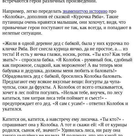
встречаются герои различных произведений.
Например, легко переделать
знаменитую историю
про
«Колобка», дополнив её сказкой «Курочка Ряба». Такие
путаницы очень нравятся малышам, они хохочут, видя, что
привычные герои поступают не так, как всегда, и попадают в
нелепые ситуации.
«Жили в одной деревне дед с бабкой, была у них курочка по
кличке Ряба. Вот снесла курица яичко, да не простое, а… из
теста! И есть у яичка глазки, носик, ротик. «Ты кто? Как тебя
звать?» - спросила бабка. «Я Колобок - румяный бок, сдобный
как пирожное, сладкий, как мороженое! А вы теперь мои
бабушка и дедушка, должны меня любить и баловать!»
Обрадовались дед с бабкой, бросились Колобка баловать.
Предлагают ему всякие вкусные вещи: йогурты да чупа-
чупсы, соки да фрукты. А Колобок от всего отказывается,
хочет в лес пойти погулять. «Нельзя тебе, внучек, по лесу
кататься, там хитрая лиса тебя поймает и съест!» -
предупреждает его дед. «Я сам с усам!» - ответил Колобок и
укатился.
Катится он, катится, а навстречу ему лисичка. «Ты кто?» -
спрашивает она у Колобка. А тот и скажи ей: «Я от курицы
родился, сынок её, значит!» Удивилась лиса, ни разу она
такого цыплёнка не видела. И подумала, что это какой-то