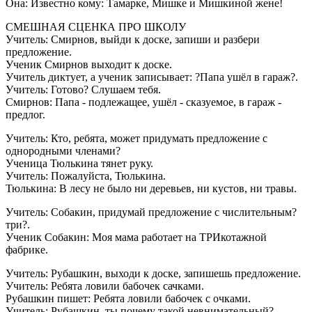
Она: Известно кому: Тамарке, Мишке и Мишкиной жене!
СМЕШНАЯ СЦЕНКА ПРО ШКОЛУ
Учитель: Смирнов, выйди к доске, запиши и разбери
предложение.
Ученик Смирнов выходит к доске.
Учитель диктует, а ученик записывает: ?Папа ушёл в гараж?.
Учитель: Готово? Слушаем тебя.
Смирнов: Папа - подлежащее, ушёл - сказуемое, в гараж -
предлог.
Учитель: Кто, ребята, может придумать предложение с
однородными членами?
Ученица Тюлькина тянет руку.
Учитель: Пожалуйста, Тюлькина.
Тюлькина: В лесу не было ни деревьев, ни кустов, ни травы.
Учитель: Собакин, придумай предложение с числительным?
три?.
Ученик Собакин: Моя мама работает на ТРИкотажной
фабрике.
Учитель: Рубашкин, выходи к доске, запишешь предложение.
Учитель: Ребята ловили бабочек сачками.
Рубашкин пишет: Ребята ловили бабочек с очками.
Учитель: Рубашкин, ты почему такой невнимательный?