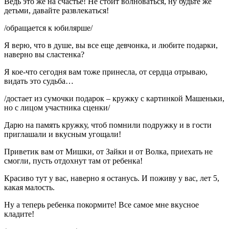
Ведь это же на счастье! Не стоит волноваться, ну будьте же
детьми, давайте развлекаться!
/обращается к юбилярше/
Я верю, что в душе, вы все еще девчонка, и любите подарки,
наверно вы сластенка?
Я кое-что сегодня вам тоже принесла, от сердца отрываю,
видать это судьба…
/достает из сумочки подарок – кружку с картинкой Машеньки,
но с лицом участника сценки/
Дарю на память кружку, чтоб помнили подружку и в гости
приглашали и вкусным угощали!
Приветик вам от Мишки, от Зайки и от Волка, приехать не
смогли, пусть отдохнут там от ребенка!
Красиво тут у вас, наверно я останусь. И поживу у вас, лет 5,
какая малость.
Ну а теперь ребенка покормите! Все самое мне вкусное
кладите!