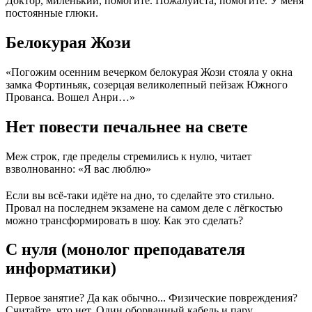
Доктор, миленький, помогите. Пожалуйста, помогите. У меня
постоянные глюки.
Белокурая Жози
«Погожим осенним вечерком белокурая Жози стояла у окна
замка Фортиньяк, созерцая великолепный пейзаж Южного
Прованса. Вошел Анри…»
Нет повести печальнее на свете
Меж строк, где пределы стремились к нулю, читает
взволнованно: «Я вас люблю»
Если вы всё-таки идёте на дно, то сделайте это стильно.
Провал на последнем экзамене на самом деле с лёгкостью
можно трансформировать в шоу. Как это сделать?
С нуля
(монолог преподавателя
информатики)
Первое занятие? Да как обычно... Физические повреждения?
Считайте, что нет. Один оборванный кабель и пару