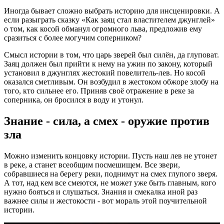
Иногда бывает сложно выбрать историю для инсценировки. А
если разыграть сказку «Как заяц стал властителем джунглей»
о том, как косой обманул огромного льва, предложив ему
сразиться с более могучим соперником?
Смысл истории в том, что царь зверей был силён, да глуповат.
Заяц должен был прийти к нему на ужин по закону, который
установил в джунглях жестокий повелитель-лев. Но косой
оказался сметливым. Он возбудил в жестоком обжоре злобу на
того, кто сильнее его. Приняв своё отражение в реке за
соперника, он бросился в воду и утонул.
Знание - сила, а смех - оружие против
зла
Можно изменить концовку истории. Пусть наш лев не утонет
в реке, а станет всеобщим посмешищем. Все звери,
собравшиеся на берегу реки, поднимут на смех глупого зверя.
А тот, над кем все смеются, не может уже быть главным, кого
нужно бояться и слушаться. Знания и смекалка иной раз
важнее силы и жестокости - вот мораль этой поучительной
истории.