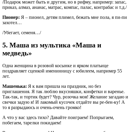
/Подарок может быть и другим, но в рифму, например: запас,
приказ, алмаз, ананас, матрас, компас, палас, контрабас и т.д./
Пионер:
Я – пионел, детям плимел, бежать мне пола, я пи-пи
захотел…
/Убегает, семеня…/
5. Маша из мультика «Маша и
медведь»
Одна женщина в розовой косынке и ярком платьице
поздравляет сценкой именинницу с юбилеем, например 55
лет.
Машенька:
Я к вам пришла на праздник, но без
приглашения. Я так люблю вкусняшки, конфетки и варенье.
Так-так, и тортик будет? Чур, розочка моя! Желание загадаю и
свечки задую я! И лакомый кусочек отдайте вы ре-бен-ку! А
то я разрыдаюсь и очень-очень громко!
А что у вас здесь тихо? Давайте поиграем! Попрыгаем,
побегаем, тарелки покидаем!