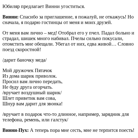
Юбиляр предлагает Винни угоститься.
Винни:
Спасибо за приглашение, я пожалуй, не откажусь! Но
сначала, я подарю гостинцы от меня и моих друзей.
От меня вам лично – мед! Отобрал его у пчел. Падал больно и
страдал, шишек много набивал. Пчелы сильно покусали,
отомстить мне обещали. Убегал от них, едва живой… Словно
поезд скоростной!
/дарит баночку меда/
Мой дружочек Пятачок
Из дома шарик приволок.
Просил вам лично передать,
Не буду друга огорчать.
/вручает воздушный шарик/
Шлет приветик вам сова,
Шнур вам дарит для звонка!
/вручает в подарок что-то длинное, например, зарядник для
телефона, ремень, или галстук/
Винни-Пух:
А теперь пора мне сесть, мне не терпится поесть!