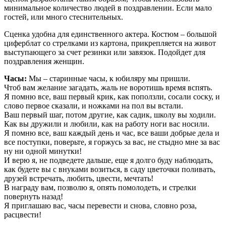
минимальное количество людей в поздравлении. Если мало
гостей, или много стеснительных.
Сценка удобна для единственного актера. Костюм – большой
циферблат со стрелками из картона, прикрепляется на живот
выступающего за счет резинки или завязок. Подойдет для
поздравления женщин.
Часы:
Мы – старинные часы, к юбиляру мы пришли.
Чтоб вам желание загадать, жаль не воротишь время вспять.
Я помню все, ваш первый крик, как поползли, сосали соску, и
слово первое сказали, и ножками на пол вы встали.
Ваш первый шаг, потом другие, как садик, школу вы ходили.
Как вы дружили и любили, как на работу ноги вас носили.
Я помню все, ваш каждый день и час, все ваши добрые дела и
все поступки, поверьте, я горжусь за вас, не стыдно мне за вас
ну ни одной минутки!
И верю я, не подведете дальше, еще я долго буду наблюдать,
как будете вы с внуками возиться, в саду цветочки поливать,
друзей встречать, любить, цвести, мечтать!
В награду вам, позволю я, опять помолодеть, и стрелки
повернуть назад!
Я приглашаю вас, часы перевести и снова, словно роза,
расцвести!