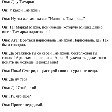
Она: Да у Тамарки!
Он: У какой Тамарки?
Она: Ну, ты же сам сказал: "Нашлась Тамарка..."
Он: Та! Марка! Марка, понимаешь, которую Мишка давно
ищет. Там арка нарисована!
Она: Ага! Всё-таки нарисована Тамарка! Нарисована, да? Так
бы и говорил.
Он: Да отвяжись ты со своей Тамаркой, бестолковая ты
голова! Арка там нарисована! Арка! Неужели ты даже этого
понять не можешь. Некогда мне!
Она: Пока! Смотри, не растеряй свои несуразные вещи.
Он: Да ну тебя!
Она: Да! Стой, стой!
Он: Ну, что ещё?
Она: Привет передавай.