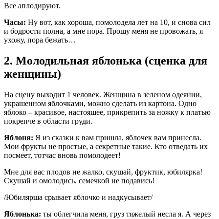
Все аплодируют.
Часы:
Ну вот, как хороша, помолодела лет на 10, и снова сил
и бодрости полна, а мне пора. Прошу меня не провожать, я
ухожу, пора бежать…
2. Молодильная яблонька (сценка для
женщины)
На сцену выходит 1 человек. Женщина в зеленом одеянии,
украшенном яблочками, можно сделать из картона. Одно
яблоко – красивое, настоящее, прикрепить за ножку к платью
покрепче в области груди.
Яблоня:
Я из сказки к вам пришла, яблочек вам принесла.
Мои фрукты не простые, а секретные такие. Кто отведать их
посмеет, тотчас вновь помолодеет!
Мне для вас плодов не жалко, скушай, фруктик, юбилярка!
Скушай и омолодись, семечкой не подавись!
/Юбилярша срывает яблочко и надкусывает/
Яблонька:
ты облегчила меня, груз тяжелый несла я. А через