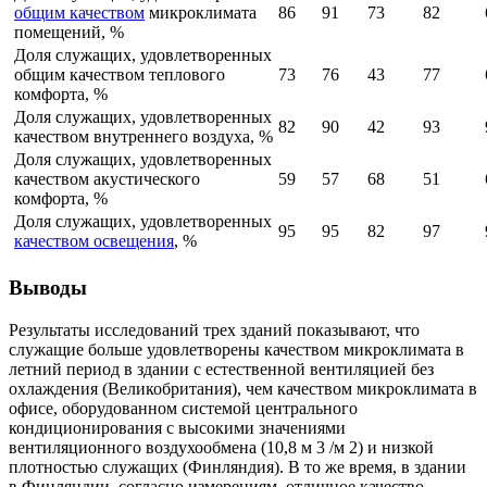
общим качеством
микроклимата
86
91
73
82
помещений, %
Доля служащих, удовлетворенных
общим качеством теплового
73
76
43
77
комфорта, %
Доля служащих, удовлетворенных
82
90
42
93
качеством внутреннего воздуха, %
Доля служащих, удовлетворенных
качеством акустического
59
57
68
51
комфорта, %
Доля служащих, удовлетворенных
95
95
82
97
качеством освещения
, %
Выводы
Результаты исследований трех зданий показывают, что
служащие больше удовлетворены качеством микроклимата в
летний период в здании с естественной вентиляцией без
охлаждения (Великобритания), чем качеством микроклимата в
офисе, оборудованном системой центрального
кондиционирования с высокими значениями
вентиляционного воздухообмена (10,8 м 3 /м 2) и низкой
плотностью служащих (Финляндия). В то же время, в здании
в Финляндии, согласно измерениям, отличное качество