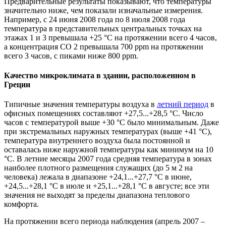
Предварительные результаты показывают, что температуры
значительно ниже, чем показали изначальные измерения.
Например, с 24 июня 2008 года по 8 июля 2008 года
температура в представительных центральных точках на
этажах 1 и 3 превышала +25 °С на протяжении всего 4 часов,
а концентрация СО 2 превышала 700 ррm на протяжении
всего 3 часов, с пиками ниже 800 ррm.
Качество микроклимата в здании, расположенном в
Греции
Типичные значения температуры воздуха в
летний период
в
офисных помещениях составляют +27,5...+28,5 °С. Число
часов с температурой выше +30 °С было минимальным. Даже
при экстремальных наружных температурах (выше +41 °С),
температура внутреннего воздуха была постоянной и
оставалась ниже наружной температуры как минимум на 10
°С. В летние месяцы 2007 года средняя температура в зонах
наиболее плотного размещения служащих (до 5 м 2 на
человека) лежала в диапазоне +24,1...+27,7 °С в июне,
+24,5...+28,1 °С в июле и +25,1...+28,1 °С в августе; все эти
значения не выходят за пределы диапазона теплового
комфорта.
На протяжении всего периода наблюдения (апрель 2007 –