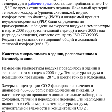
температуры в
рабочее время
составляли приблизительно 1,0–
1,5 °С во время отопительного периода. Локальный критерий
теплового комфорта (уровень сквозняков), индекс
комфортности по Фангеру (PMV) и ожидаемый процент
неудовлетворенных (PPD) были определены по
краткосрочным наблюдениям скорости воздуха и температуры
в марте 2008 года (отопительный период) и июне 2008 года
(период охлаждения) согласно стандарту ISO 7730:2005.
Результаты указывают на хороший общий и локальный
тепловой комфорт (табл. 2).
Качество микроклимата в здании, расположенном в
Великобритании
Измерение температуры воздуха проводилось в здании в
течение шести месяцев в 2006 году. Температура воздуха в
помещениях превышала +28 °С в шести точках наблюдения.
Замеры концентрации СО 2 фиксировали значения в
диапазоне 400–550 ррm с периодическими пиками. В
настоящее время проводятся дополнительные наблюдения в
холодный, теплый и переходный периоды. Эти наблюдения
включают в себя измерения температуры воздуха,
относительной влажности и концентрации СО 2 .