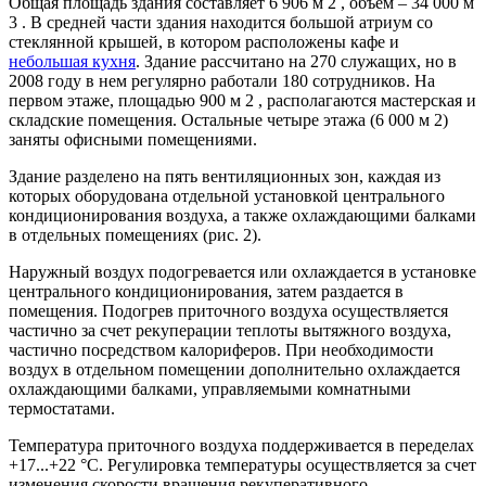
Общая площадь здания составляет 6 906 м 2 , объем – 34 000 м
3 . В средней части здания находится большой атриум со
стеклянной крышей, в котором расположены кафе и
небольшая кухня
. Здание рассчитано на 270 служащих, но в
2008 году в нем регулярно работали 180 сотрудников. На
первом этаже, площадью 900 м 2 , располагаются мастерская и
складские помещения. Остальные четыре этажа (6 000 м 2)
заняты офисными помещениями.
Здание разделено на пять вентиляционных зон, каждая из
которых оборудована отдельной установкой центрального
кондиционирования воздуха, а также охлаждающими балками
в отдельных помещениях (рис. 2).
Наружный воздух подогревается или охлаждается в установке
центрального кондиционирования, затем раздается в
помещения. Подогрев приточного воздуха осуществляется
частично за счет рекуперации теплоты вытяжного воздуха,
частично посредством калориферов. При необходимости
воздух в отдельном помещении дополнительно охлаждается
охлаждающими балками, управляемыми комнатными
термостатами.
Температура приточного воздуха поддерживается в переделах
+17...+22 °С. Регулировка температуры осуществляется за счет
изменения скорости вращения рекуперативного