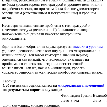
В здании, расположенном в Греции, большая часть служащих
не была удовлетворена температурой и уровнем вентиляции
на рабочих местах, но при этом была больше удовлетворена
освещением (естественным и искусственным) и уровнем
шума.
Несмотря на выявленные проблемы с температурой и
качеством воздуха (вентиляцией) большинство людей
положительно оценивали качество внутреннего
микроклимата.
Здание в Великобритании характеризуется
высоким уровнем
удовлетворенности качеством внутреннего микроклимата в
летний период. Тепловой комфорт в зимний период
оценивался как низкий, что, возможно, указывает на
проблемы со сквозняком в здании с естественной
вентиляцией. Так же, как и в Финляндии, уровень
удовлетворенности акустическим комфортом оказался низок.
Таблица 3
Субъективная оценка качества
микроклимата помещений
по результатам опросов служащих
Финляндия
Греция
Великоб
Лето
Зима
Лето
Доля служащих, удовлетворенных