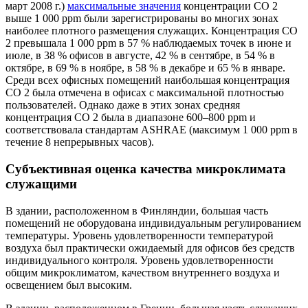
март 2008 г.)
максимальные значения
концентрации СО 2
выше 1 000 ppm были зарегистрированы во многих зонах
наиболее плотного размещения служащих. Концентрация СО
2 превышала 1 000 ppm в 57 % наблюдаемых точек в июне и
июле, в 38 % офисов в августе, 42 % в сентябре, в 54 % в
октябре, в 69 % в ноябре, в 58 % в декабре и 65 % в январе.
Среди всех офисных помещений наибольшая концентрация
СО 2 была отмечена в офисах с максимальной плотностью
пользователей. Однако даже в этих зонах средняя
концентрация СО 2 была в диапазоне 600–800 ppm и
соответствовала стандартам ASHRAE (максимум 1 000 ppm в
течение 8 непрерывных часов).
Субъективная оценка качества микроклимата
служащими
В здании, расположенном в Финляндии, большая часть
помещений не оборудована индивидуальным регулированием
температуры. Уровень удовлетворенности температурой
воздуха был практически ожидаемый для офисов без средств
индивидуального контроля. Уровень удовлетворенности
общим микроклиматом, качеством внутреннего воздуха и
освещением был высоким.