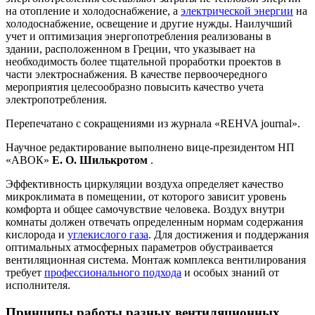
на отопление и холодоснабжение, а
электрической энергии
на
холодоснабжение, освещение и другие нужды. Наилучший
учет и оптимизация энергопотребления реализованы в
здании, расположенном в Греции, что указывает на
необходимость более тщательной проработки проектов в
части электроснабжения. В качестве первоочередного
мероприятия целесообразно повысить качество учета
электропотребления.
Перепечатано с сокращениями из журнала «REHVA journal».
Научное редактирование выполнено вице-президентом НП
«АВОК»
Е. О. Шилькротом
.
Эффективность циркуляции воздуха определяет качество
микроклимата в помещении, от которого зависит уровень
комфорта и общее самочувствие человека. Воздух внутри
комнаты должен отвечать определенным нормам содержания
кислорода и
углекислого газа
. Для достижения и поддержания
оптимальных атмосферных параметров обустраивается
вентиляционная система. Монтаж комплекса вентилирования
требует
профессионального подхода
и особых знаний от
исполнителя.
Принципы работы разных вентиляционных