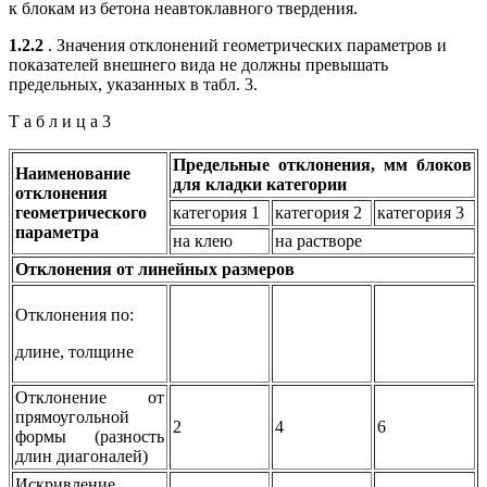
к блокам из бетона неавтоклавного твердения.
1.2.2
. Значения отклонений геометрических параметров и
показателей внешнего вида не должны превышать
предельных, указанных в табл. 3.
Т а б л и ц а 3
Предельные отклонения, мм блоков
Наименование
для кладки категории
отклонения
геометрического
категория 1
категория 2
категория 3
параметра
на клею
на растворе
Отклонения от линейных размеров
Отклонения по:
длине, толщине
Отклонение от
прямоугольной
2
4
6
формы (разность
длин диагоналей)
Искривление