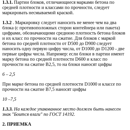
1.3.1.
Партии блоков, отличающиеся марками бетона по
средней плотности и классами по прочности, следует
маркировать несмываемой краской.
1.3.2
. Маркировку следует наносить не менее чем на два
блока (с противоположных сторон контейнера или пакета)
цифрами, обозначающими среднюю плотность бетона блоков
и их класс по прочности на сжатие. Для блоков с маркой
бетона по средней плотности от D500 до D900 следует
наносить одну первую цифру числа, от D1000 до D1200 - две
первые цифры числа. Например: если блоки в партии имеют
марку бетона по средней плотности D600 и класс по
прочности на сжатие В2,5, то на блоки наносят цифры
6
–
2,5
При марке бетона по средней плотности D1000 и классе по
прочности на сжатие В7,5 наносят цифры
10
–
7,5
1.3.3.
На каждое упакованное место должен быть нанесен
знак "Боится влаги" по ГОСТ 14192.
2. ПРИЕМКА