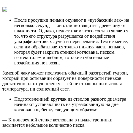
После просушки пеньки окунают в «кузбасский лак» на
несколько секунд — он отлично защитит древесину от
влажности. Однако, недостатком этого состава является
то, что его структура разрушается от воздействия
ультрафиолетовых лучей и перегревания. Тем не менее,
если им обрабатывается только нижняя часть пеньков,
которая будет закрыта стенкой котлована, песком,
геотекстилем и щебнем, то такие губительные
воздействия не грозят.
Заменой лаку может послужить обычный разогретый гудрон,
который при остывании образует на поверхности пеньков
достаточно плотную пленку — ей не страшны ни высокая
температура, ни солнечный свет.
Подготовленный кругляк из стволов разного диаметра
начинают устанавливать
на утрамбованную на дне
котлована щебенку следующим образом:
— К поперечной стенке котлована в начале тропинки
засыпается небольшое количество песка.