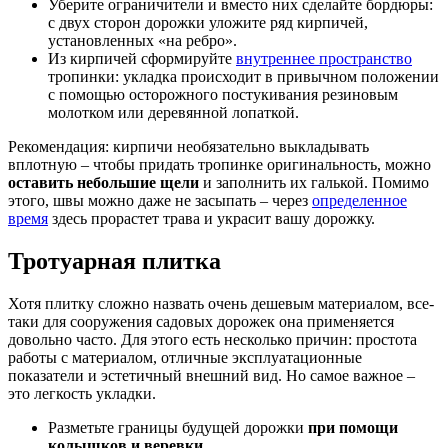
Уберите ограничители и вместо них сделайте бордюры:
с двух сторон дорожки уложите ряд кирпичей,
установленных «на ребро».
Из кирпичей сформируйте
внутреннее пространство
тропинки: укладка происходит в привычном положении
с помощью осторожного постукивания резиновым
молотком или деревянной лопаткой.
Рекомендация: кирпичи необязательно выкладывать
вплотную – чтобы придать тропинке оригинальность, можно
оставить небольшие щели
и заполнить их галькой. Помимо
этого, швы можно даже не засыпать – через
определенное
время
здесь прорастет трава и украсит вашу дорожку.
Тротуарная плитка
Хотя плитку сложно назвать очень дешевым материалом, все-
таки для сооружения садовых дорожек она применяется
довольно часто. Для этого есть несколько причин: простота
работы с материалом, отличные эксплуатационные
показатели и эстетичный внешний вид. Но самое важное –
это легкость укладки.
Разметьте границы будущей дорожки
при помощи
колышков и веревки
.