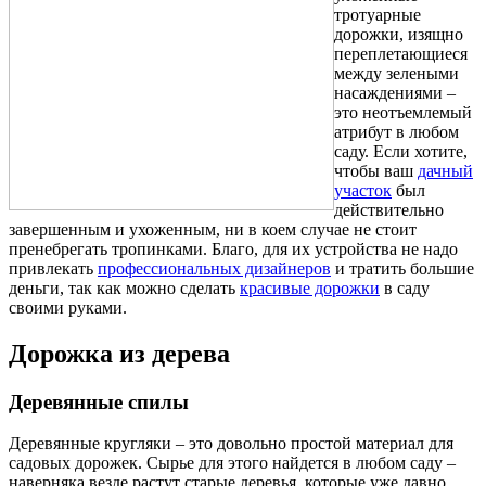
тротуарные
дорожки, изящно
переплетающиеся
между зелеными
насаждениями –
это неотъемлемый
атрибут в любом
саду. Если хотите,
чтобы ваш
дачный
участок
был
действительно
завершенным и ухоженным, ни в коем случае не стоит
пренебрегать тропинками. Благо, для их устройства не надо
привлекать
профессиональных дизайнеров
и тратить большие
деньги, так как можно сделать
красивые дорожки
в саду
своими руками.
Дорожка из дерева
Деревянные спилы
Деревянные кругляки – это довольно простой материал для
садовых дорожек. Сырье для этого найдется в любом саду –
наверняка везде растут старые деревья, которые уже давно