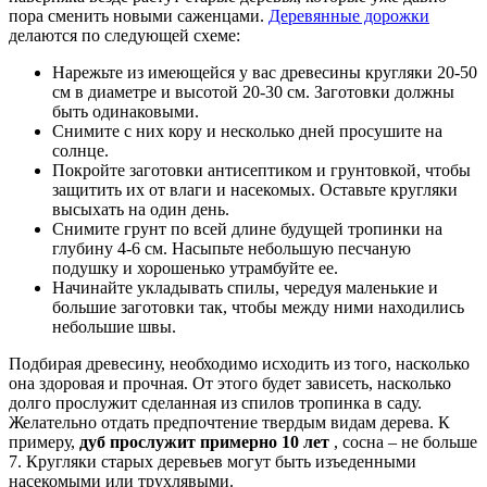
пора сменить новыми саженцами.
Деревянные дорожки
делаются по следующей схеме:
Нарежьте из имеющейся у вас древесины кругляки 20-50
см в диаметре и высотой 20-30 см. Заготовки должны
быть одинаковыми.
Снимите с них кору и несколько дней просушите на
солнце.
Покройте заготовки антисептиком и грунтовкой, чтобы
защитить их от влаги и насекомых. Оставьте кругляки
высыхать на один день.
Снимите грунт по всей длине будущей тропинки на
глубину 4-6 см. Насыпьте небольшую песчаную
подушку и хорошенько утрамбуйте ее.
Начинайте укладывать спилы, чередуя маленькие и
большие заготовки так, чтобы между ними находились
небольшие швы.
Подбирая древесину, необходимо исходить из того, насколько
она здоровая и прочная. От этого будет зависеть, насколько
долго прослужит сделанная из спилов тропинка в саду.
Желательно отдать предпочтение твердым видам дерева. К
примеру,
дуб прослужит примерно 10 лет
, сосна – не больше
7. Кругляки старых деревьев могут быть изъеденными
насекомыми или трухлявыми.