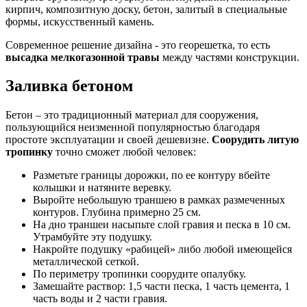
кирпич, композитную доску, бетон, залитый в специальные
формы, искусственный камень.
Современное решение дизайна - это георешетка, то есть
высадка мелкогазонной травы
между частями конструкции.
Заливка бетоном
Бетон – это традиционный материал для сооружения,
пользующийся неизменной популярностью благодаря
простоте эксплуатации и своей дешевизне.
Соорудить литую
тропинку
точно сможет любой человек:
Разметьте границы дорожки, по ее контуру вбейте
колышки и натяните веревку.
Выройте небольшую траншею в рамках размеченных
контуров. Глубина примерно 25 см.
На дно траншеи насыпьте слой гравия и песка в 10 см.
Утрамбуйте эту подушку.
Накройте подушку «рабицей» либо любой имеющейся
металлической сеткой.
По периметру тропинки соорудите опалубку.
Замешайте раствор: 1,5 части песка, 1 часть цемента, 1
часть воды и 2 части гравия.