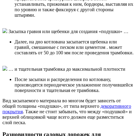
устанавливать, прижимая к ним, бордюры, выставляя их
по уровню и также фиксируя
с другой стороны
штырями.
Засыпка гравия или щебенки для создания «подушки» …
Далее, на дно котлована засыпается щебенка или
гравий, смешанные с песком или цементом . может
составлять от 50 до 100 мм после проведения трамбовки.
… и тщательная трамбовка до максимальной плотности
После засыпки и распределения по котловану,
производятся периодическое увлажнение получившейся
поверхности и тщательная ее трамбовка.
Вид засыпаемого материала во многом будет зависеть от
общей толщины «подушки», от типа верхнего
декоративного
покрытия
. Также не стоит забывать, что между «подушкой» и
верхней облицовкой чаще всего должен еще разместиться
слой песка.
Разновидности садовых дорожек для