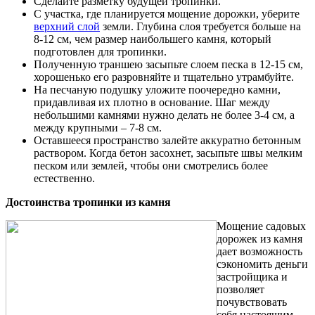
Сделайте разметку будущей тропинки.
С участка, где планируется мощение дорожки, уберите
верхний слой
земли. Глубина слоя требуется больше на
8-12 см, чем размер наибольшего камня, который
подготовлен для тропинки.
Полученную траншею засыпьте слоем песка в 12-15 см,
хорошенько его разровняйте и тщательно утрамбуйте.
На песчаную подушку уложите поочередно камни,
придавливая их плотно в основание. Шаг между
небольшими камнями нужно делать не более 3-4 см, а
между крупными – 7-8 см.
Оставшееся пространство залейте аккуратно бетонным
раствором. Когда бетон засохнет, засыпьте швы мелким
песком или землей, чтобы они смотрелись более
естественно.
Достоинства тропинки из камня
Мощение садовых
дорожек из камня
дает возможность
сэкономить деньги
застройщика и
позволяет
почувствовать
себя настоящим