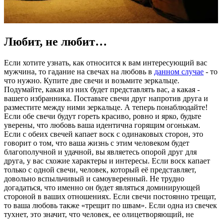
Любит, не любит…
Если хотите узнать, как относится к вам интересующий вас
мужчина, то гадание на свечах на любовь в
данном случае
- то
что нужно. Купите две свечи и возьмите зеркальце.
Подумайте, какая из них будет представлять вас, а какая -
вашего избранника. Поставьте свечи друг напротив друга и
разместите между ними зеркальце. А теперь понаблюдайте!
Если обе свечи будут гореть красиво, ровно и ярко, будьте
уверены, что любовь ваша идентична горящим огонькам.
Если с обеих свечей капает воск с одинаковых сторон, это
говорит о том, что ваша жизнь с этим человеком будет
благополучной и удачной, вы являетесь опорой друг для
друга, у вас схожие характеры и интересы. Если воск капает
только с одной свечи, человек, который её представляет,
довольно вспыльчивый и самоуверенный. Не трудно
догадаться, что именно он будет являться доминирующей
стороной в ваших отношениях. Если свечи постоянно трещат,
то ваша любовь также «трещит по швам». Если одна из свечек
тухнет, это значит, что человек, ее олицетворяющий, не