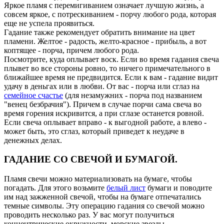
Яркое пламя с перемигиванием означает лучшую жизнь, а
совсем яркое, с потрескиванием - порчу любого рода, которая
еще не успела проявиться.
Гадание также рекомендует обратить внимание на цвет
пламени. Желтое - радость, желто-красное - прибыль, а вот
коптящее - порча, причем любого рода.
Посмотрите, куда оплывает воск. Если во время гадания свеча
плывет во все стороны ровно, то ничего примечательного в
ближайшее время не предвидится. Если к вам - гадание видит
удачу в деньгах или в любви. От вас - порча или сглаз на
семейное счастье
(для незамужних - порча под названием
"венец безбрачия"). Причем в случае порчи сама свеча во
время горения искривится, а при сглазе останется ровной.
Если свеча оплывает вправо - к выгодной работе, а влево -
может быть, это сглаз, который приведет к неудаче в
денежных делах.
ГАДАНИЕ СО СВЕЧОЙ И БУМАГОЙ.
Пламя свечи можно материализовать на бумаге, чтобы
погадать. Для этого возьмите
белый лист
бумаги и поводите
им над зажженной свечой, чтобы на бумаге отпечатались
темные символы. Эту операцию гадания со свечой можно
проводить несколько раз. У вас могут получиться
концентрические окружности, морские звезды,