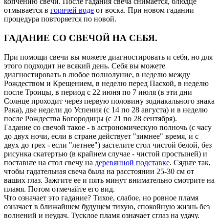
копчению свечи. После гадания свеча снимается, блюдце
отмывается в
горячей воде
от воска. При новом гадании
процедура повторяется по новой.
ГАДАНИЕ СО СВЕЧОЙ НА СЕБЯ.
При помощи свечи вы можете диагностировать и себя, но для
этого подходит не всякий день. Себя вы можете
диагностировать в любое полнолуние, в неделю между
Рождеством и Крещением, в неделю перед Пасхой, в неделю
после Троицы, в период с 22 июня по 7 июля (в эти дни
Солнце проходит через первую половину зодиакального знака
Рака), две недели до Успения (с 14 по 28 августа) и в неделю
после Рождества Богородицы (с 21 по 28 сентября).
Гадание со свечой такое - в астрономическую полночь (с часу
до двух ночи, если в стране действует "зимнее" время, и с
двух до трех - если "летнее") застелите стол чистой белой, без
рисунка скатертью (в крайнем случае - чистой простыней) и
поставьте на стол свечу на
деревянной подставке
. Сядьте так,
чтобы гадательная свеча была на расстоянии 25-30 см от
ваших глаз. Зажгите ее и пять минут внимательно смотрите на
пламя. Потом отмечайте его вид.
Что означает это гадание? Тихое, слабое, но ровное пламя
означает в ближайшем будущем тихую, спокойную жизнь без
волнений и неудач. Тусклое пламя означает сглаз на удачу.