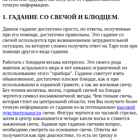
точную информацию.
1. ГАДАНИЕ СО СВЕЧОЙ И БЛЮДЦЕМ.
Данное гадание достаточно просто, но ответы, полученные
при его помощи, достаточно правильны. Это гадание со
свечой используется при возникновении затруднительной
ситуации, на которую сложно получить ответ на Таро или при
помощи другого вида гадания.
Работать с блюдцем весьма интересно. Это своего рода
маятник астрального мира и нет никаких ограничений по
использованию этого "прибора". Гадание советует взять
обыкновенное, достаточно плоское блюдце, как и при
использовании в охранной грамоте, а так же восковая свечу.
Без чтения молитвы, молча, горящей свечой на блюдце
чертится символ восьмиконечной звезды. Чем тоньше свеча,
которая стоит на центральной области, тем Вы получите более
точную информацию от гадания из-за потенциально
высокой
чувствительности
свечи. Фигура чертится по часовой стрелке,
затем в центр накапывается четыре капли воска и ставится
зажженная свеча. Задавая при гадании свечами вопрос,
необходимо смотреть на основание свечи. Ответы же
получаются как при диагностике, то есть по треску и