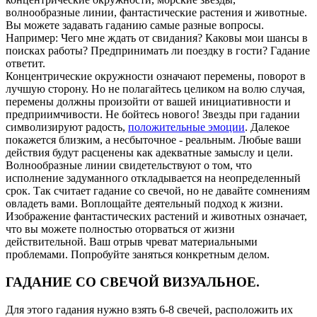
волнообразные линии, фантастические растения и животные.
Вы можете задавать гаданию самые разные вопросы.
Например: Чего мне ждать от свидания? Каковы мои шансы в
поисках работы? Предпринимать ли поездку в гости? Гадание
ответит.
Концентрические окружности означают перемены, поворот в
лучшую сторону. Но не полагайтесь целиком на волю случая,
перемены должны произойти от вашей инициативности и
предприимчивости. Не бойтесь нового! Звезды при гадании
символизируют радость,
положительные эмоции
. Далекое
покажется близким, а несбыточное - реальным. Любые ваши
действия будут расценены как адекватные замыслу и цели.
Волнообразные линии свидетельствуют о том, что
исполнение задуманного откладывается на неопределенный
срок. Так считает гадание со свечой, но не давайте сомнениям
овладеть вами. Воплощайте деятельный подход к жизни.
Изображение фантастических растений и животных означает,
что вы можете полностью оторваться от жизни
действительной. Ваш отрыв чреват материальными
проблемами. Попробуйте заняться конкретным делом.
ГАДАНИЕ СО СВЕЧОЙ ВИЗУАЛЬНОЕ.
Для этого гадания нужно взять 6-8 свечей, расположить их