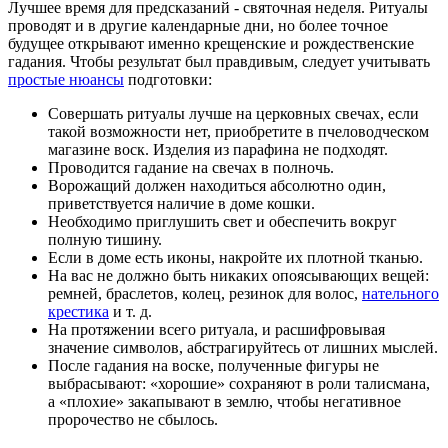
Лучшее время для предсказаний - святочная неделя. Ритуалы
проводят и в другие календарные дни, но более точное
будущее открывают именно крещенские и рождественские
гадания. Чтобы результат был правдивым, следует учитывать
простые нюансы
подготовки:
Совершать ритуалы лучше на церковных свечах, если
такой возможности нет, приобретите в пчеловодческом
магазине воск. Изделия из парафина не подходят.
Проводится гадание на свечах в полночь.
Ворожащий должен находиться абсолютно один,
приветствуется наличие в доме кошки.
Необходимо приглушить свет и обеспечить вокруг
полную тишину.
Если в доме есть иконы, накройте их плотной тканью.
На вас не должно быть никаких опоясывающих вещей:
ремней, браслетов, колец, резинок для волос,
нательного
крестика
и т. д.
На протяжении всего ритуала, и расшифровывая
значение символов, абстрагируйтесь от лишних мыслей.
После гадания на воске, полученные фигуры не
выбрасывают: «хорошие» сохраняют в роли талисмана,
а «плохие» закапывают в землю, чтобы негативное
пророчество не сбылось.