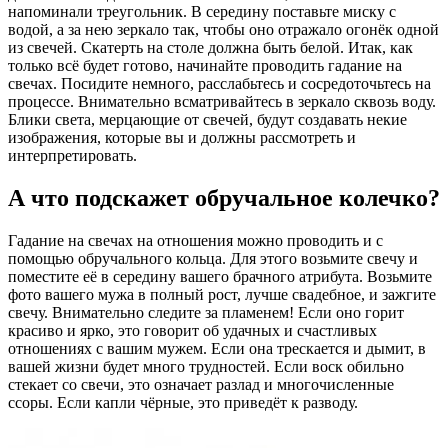
напоминали треугольник. В середину поставьте миску с
водой, а за нею зеркало так, чтобы оно отражало огонёк одной
из свечей. Скатерть на столе должна быть белой. Итак, как
только всё будет готово, начинайте проводить гадание на
свечах. Посидите немного, расслабьтесь и сосредоточьтесь на
процессе. Внимательно всматривайтесь в зеркало сквозь воду.
Блики света, мерцающие от свечей, будут создавать некие
изображения, которые вы и должны рассмотреть и
интерпретировать.
А что подскажет обручальное колечко?
Гадание на свечах на отношения можно проводить и с
помощью обручального кольца. Для этого возьмите свечу и
поместите её в середину вашего брачного атрибута. Возьмите
фото вашего мужа в полный рост, лучше свадебное, и зажгите
свечу. Внимательно следите за пламенем! Если оно горит
красиво и ярко, это говорит об удачных и счастливых
отношениях с вашим мужем. Если она трескается и дымит, в
вашей жизни будет много трудностей. Если воск обильно
стекает со свечи, это означает разлад и многочисленные
ссоры. Если капли чёрные, это приведёт к разводу.