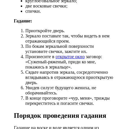
круглое/овальное зеркало;
две восковые свечки;
спички.
Гадание:
Приоткройте дверь.
Зеркало поставьте так, чтобы видеть в нем
отражающийся проем.
По бокам зеркальной поверхности
установите свечки, зажгите их.
Произнесите в
открытое окно
заговор:
«Суженый-ряженый, приди ко мне,
покажись в зеркальце».
Сядьте напротив зеркала, сосредоточенно
вглядываясь в отражающуюся приоткрытую
дверь.
Увидев силуэт будущего жениха, не
оборачивайтесь.
В конце проговорите «чур, меня», трижды
перекреститесь и погасите свечки.
Порядок проведения гадания
Гадание на воске и воде является одним из