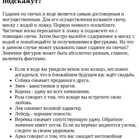
подскажут?
Гадание на свечах и воде является самым достоверным и
могущественным. Для его осуществления возьмите свечу,
миску с водой и ложку. Первую немного поскоблите.
Частички воска пересыпьте в ложку и подожгите их с
помощью свечи. Затем быстро вылейте содержимое в миску с
водой и понаблюдайте за получившимися фигурками. На что
в данном случае может указывать такое гадание на свечах?
Значение фигурок может быть абсолютно разным, главное,
включить фантазию.
Если в воде вы увидели венок или кольцо, несложно
догадаться, что в ближайшем будущем вас ждёт свадьба.
Собака означает преданного друга.
Змея - завистников и врагов.
Корона - удачу во всех начинаниях.
Роза говорит о том, что вскоре вы встретите свою
любовь.
Лев означает волевой характер.
Лебедь - хорошие новости.
Верёвка означает сопутствующую удачу. Обратное
значение имеет петля. Если на верёвке виднеется узелок,
следите за своим здоровьем.
Арка говорит о том, что вас ожидает неспокойная