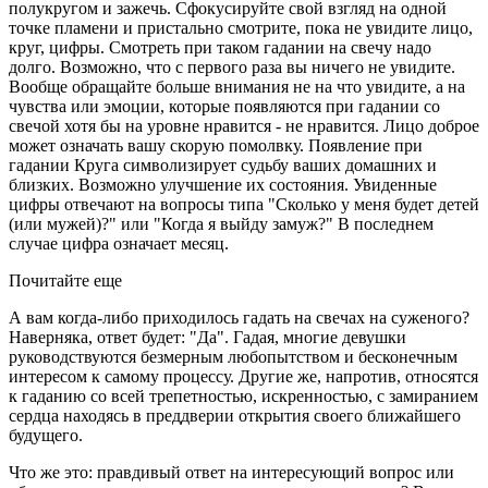
полукругом и зажечь. Сфокусируйте свой взгляд на одной
точке пламени и пристально смотрите, пока не увидите лицо,
круг, цифры. Смотреть при таком гадании на свечу надо
долго. Возможно, что с первого раза вы ничего не увидите.
Вообще обращайте больше внимания не на что увидите, а на
чувства или эмоции, которые появляются при гадании со
свечой хотя бы на уровне нравится - не нравится. Лицо доброе
может означать вашу скорую помолвку. Появление при
гадании Круга символизирует судьбу ваших домашних и
близких. Возможно улучшение их состояния. Увиденные
цифры отвечают на вопросы типа "Сколько у меня будет детей
(или мужей)?" или "Когда я выйду замуж?" В последнем
случае цифра означает месяц.
Почитайте еще
А вам когда-либо приходилось гадать на свечах на суженого?
Наверняка, ответ будет: "Да". Гадая, многие девушки
руководствуются безмерным любопытством и бесконечным
интересом к самому процессу. Другие же, напротив, относятся
к гаданию со всей трепетностью, искренностью, с замиранием
сердца находясь в преддверии открытия своего ближайшего
будущего.
Что же это: правдивый ответ на интересующий вопрос или