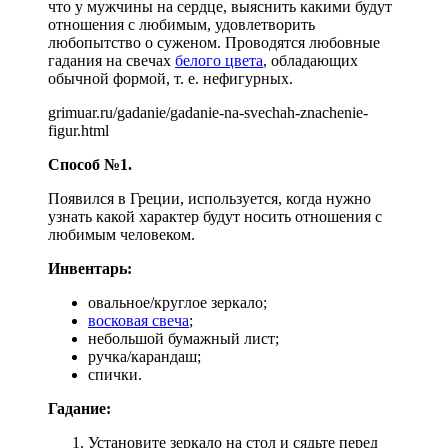
что у мужчины на сердце, выяснить какими будут
отношения с любимым, удовлетворить
любопытство о суженом. Проводятся любовные
гадания на свечах
белого цвета
, обладающих
обычной формой, т. е. нефигурных.
grimuar.ru/gadanie/gadanie-na-svechah-znachenie-
figur.html
Способ №1.
Появился в Греции, используется, когда нужно
узнать какой характер будут носить отношения с
любимым человеком.
Инвентарь:
овальное/круглое зеркало;
восковая свеча
;
небольшой бумажный лист;
ручка/карандаш;
спички.
Гадание:
Установите зеркало на стол и сядьте перед