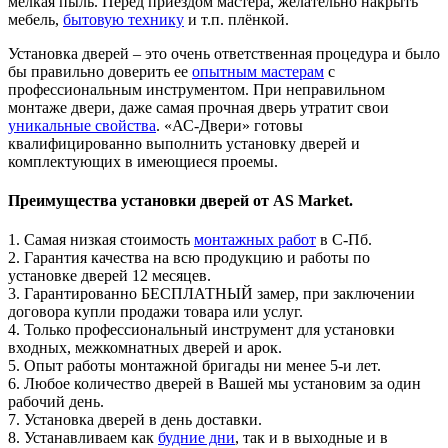
мелкая пыль. Перед приездом мастера, желательно накрыть
мебель,
бытовую технику
и т.п. плёнкой.
Установка дверей – это очень ответственная процедура и было
бы правильно доверить ее
опытным мастерам
с
профессиональным инструментом. При неправильном
монтаже двери, даже самая прочная дверь утратит свои
уникальные свойства
. «АС-Двери» готовы
квалифицированно выполнить установку дверей и
комплектующих в имеющиеся проемы.
Преимущества установки дверей от AS Market.
1. Самая низкая стоимость
монтажных работ
в С-Пб.
2. Гарантия качества на всю продукцию и работы по
установке дверей 12 месяцев.
3. Гарантированно БЕСПЛАТНЫЙ замер, при заключении
договора купли продажи товара или услуг.
4. Только профессиональный инструмент для установки
входных, межкомнатных дверей и арок.
5. Опыт работы монтажной бригады ни менее 5-и лет.
6. Любое количество дверей в Вашей мы установим за один
рабочий день.
7. Установка дверей в день доставки.
8. Устанавливаем как
будние дни
, так и в выходные и в