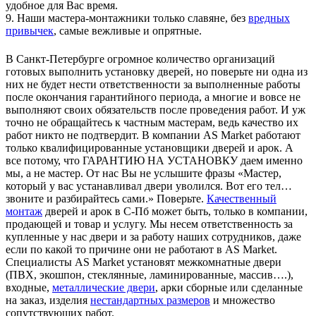
удобное для Вас время.
9. Наши мастера-монтажники только славяне, без
вредных
привычек
, самые вежливые и опрятные.
В Санкт-Петербурге огромное количество организаций
готовых выполнить установку дверей, но поверьте ни одна из
них не будет нести ответственности за выполненные работы
после окончания гарантийного периода, а многие и вовсе не
выполняют своих обязательств после проведения работ. И уж
точно не обращайтесь к частным мастерам, ведь качество их
работ никто не подтвердит. В компании AS Market работают
только квалифицированные установщики дверей и арок. А
все потому, что ГАРАНТИЮ НА УСТАНОВКУ даем именно
мы, а не мастер. От нас Вы не услышите фразы «Мастер,
который у вас устанавливал двери уволился. Вот его тел…
звоните и разбирайтесь сами.» Поверьте.
Качественный
монтаж
дверей и арок в С-Пб может быть, только в компании,
продающей и товар и услугу. Мы несем ответственность за
купленные у нас двери и за работу наших сотрудников, даже
если по какой то причине они не работают в AS Market.
Специалисты AS Market установят межкомнатные двери
(ПВХ, экошпон, стеклянные, ламинированные, массив….),
входные,
металлические двери
, арки сборные или сделанные
на заказ, изделия
нестандартных размеров
и множество
сопутствующих работ.