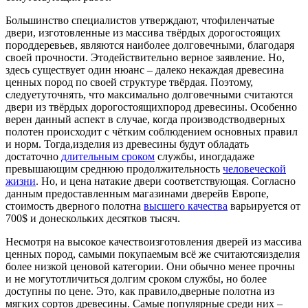
Большинство специалистов утверждают, чтофиленчатые
двери, изготовленные из массива твёрдых дорогостоящих
породдеревьев, являются наиболее долговечными, благодаря
своей прочности. Этодействительно верное заявление. Но,
здесь существует один нюанс – далеко некаждая древесина
ценных пород по своей структуре твёрдая. Поэтому,
следуетуточнять, что максимально долговечными считаются
двери из твёрдых дорогостоящихпород древесины. Особенно
верен данный аспект в случае, когда производстводверных
полотен происходит с чётким соблюдением основных правил
и норм. Тогда,изделия из древесины будут обладать
достаточно
длительным сроком
службы, иногдадаже
превышающим среднюю продолжительность
человеческой
жизни
. Но, и цена натакие двери соответствующая. Согласно
данным предоставленным магазинами дверейв Европе,
стоимость дверного полотна
высшего качества
варьируется от
700$ и донескольких десятков тысяч.
Несмотря на высокое качествоизготовления дверей из массива
ценных пород, самыми покупаемым всё же считаютсяизделия
более низкой ценовой категории. Они обычно менее прочны
и не могутотличиться долгим сроком службы, но более
доступны по цене. Это, как правило,дверные полотна из
мягких сортов древесины. Самые популярные среди них –