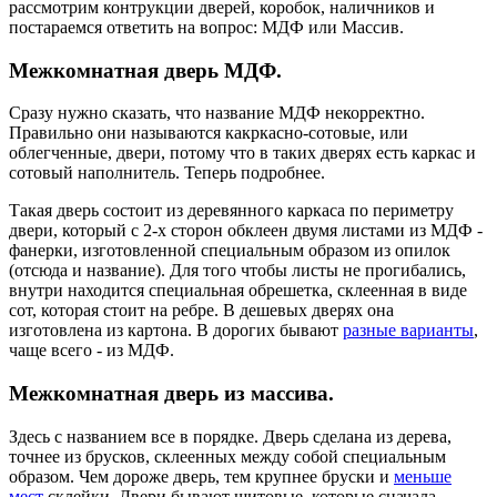
рассмотрим контрукции дверей, коробок, наличников и
постараемся ответить на вопрос: МДФ или Массив.
Межкомнатная дверь МДФ.
Сразу нужно сказать, что название МДФ некорректно.
Правильно они называются какркасно-сотовые, или
облегченные, двери, потому что в таких дверях есть каркас и
сотовый наполнитель. Теперь подробнее.
Такая дверь состоит из деревянного каркаса по периметру
двери, который с 2-х сторон обклеен двумя листами из МДФ -
фанерки, изготовленной специальным образом из опилок
(отсюда и название). Для того чтобы листы не прогибались,
внутри находится специальная обрешетка, склеенная в виде
сот, которая стоит на ребре. В дешевых дверях она
изготовлена из картона. В дорогих бывают
разные варианты
,
чаще всего - из МДФ.
Межкомнатная дверь из массива.
Здесь с названием все в порядке. Дверь сделана из дерева,
точнее из брусков, склеенных между собой специальным
образом. Чем дороже дверь, тем крупнее бруски и
меньше
мест
склейки. Двери бывают щитовые, которые сначала