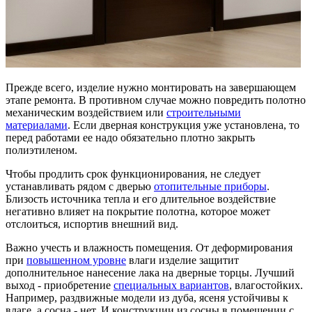
Прежде всего, изделие нужно монтировать на завершающем
этапе ремонта. В противном случае можно повредить полотно
механическим воздействием или
строительными
материалами
. Если дверная конструкция уже установлена, то
перед работами ее надо обязательно плотно закрыть
полиэтиленом.
Чтобы продлить срок функционирования, не следует
устанавливать рядом с дверью
отопительные приборы
.
Близость источника тепла и его длительное воздействие
негативно влияет на покрытие полотна, которое может
отслоиться, испортив внешний вид.
Важно учесть и влажность помещения. От деформирования
при
повышенном уровне
влаги изделие защитит
дополнительное нанесение лака на дверные торцы. Лучший
выход - приобретение
специальных вариантов
, влагостойких.
Например, раздвижные модели из дуба, ясеня устойчивы к
влаге, а сосна - нет. И конструкции из сосны в помещении с