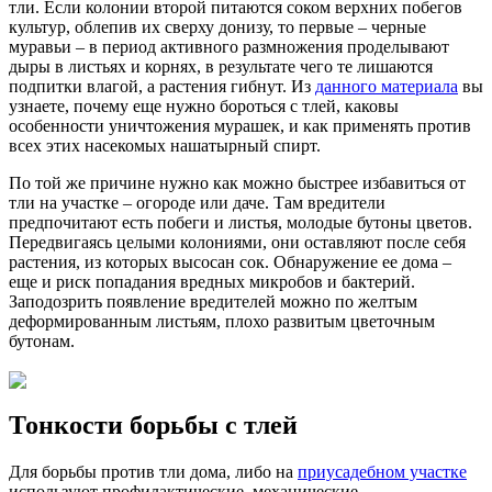
тли. Если колонии второй питаются соком верхних побегов
культур, облепив их сверху донизу, то первые – черные
муравьи – в период активного размножения проделывают
дыры в листьях и корнях, в результате чего те лишаются
подпитки влагой, а растения гибнут. Из
данного материала
вы
узнаете, почему еще нужно бороться с тлей, каковы
особенности уничтожения мурашек, и как применять против
всех этих насекомых нашатырный спирт.
По той же причине нужно как можно быстрее избавиться от
тли на участке – огороде или даче. Там вредители
предпочитают есть побеги и листья, молодые бутоны цветов.
Передвигаясь целыми колониями, они оставляют после себя
растения, из которых высосан сок.
Обнаружение ее дома –
еще и риск попадания вредных микробов и бактерий.
Заподозрить появление вредителей можно по желтым
деформированным листьям, плохо развитым цветочным
бутонам.
Тонкости борьбы с тлей
Для борьбы против тли дома, либо на
приусадебном участке
используют профилактические, механические,