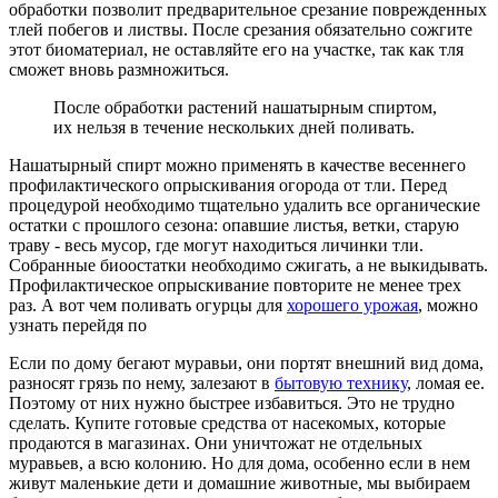
обработки позволит предварительное срезание поврежденных
тлей побегов и листвы. После срезания обязательно сожгите
этот биоматериал, не оставляйте его на участке, так как тля
сможет вновь размножиться.
После обработки растений нашатырным спиртом,
их нельзя в течение нескольких дней поливать.
Нашатырный спирт можно применять в качестве весеннего
профилактического опрыскивания огорода от тли. Перед
процедурой необходимо тщательно удалить все органические
остатки с прошлого сезона: опавшие листья, ветки, старую
траву - весь мусор, где могут находиться личинки тли.
Собранные биоостатки необходимо сжигать, а не выкидывать.
Профилактическое опрыскивание повторите не менее трех
раз. А вот чем поливать огурцы для
хорошего урожая
, можно
узнать перейдя по
Если по дому бегают муравьи, они портят внешний вид дома,
разносят грязь по нему, залезают в
бытовую технику
, ломая ее.
Поэтому от них нужно быстрее избавиться. Это не трудно
сделать. Купите готовые средства от насекомых, которые
продаются в магазинах. Они уничтожат не отдельных
муравьев, а всю колонию. Но для дома, особенно если в нем
живут маленькие дети и домашние животные, мы выбираем