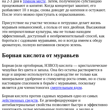
на 2-3 дня в
темном месте
. Затем, полученную субстанцию
процеживают и кипятят. Когда концентрат закипит, его
разбавляют 10 л воды, снова доводят до кипения и остужают.
После этого можно приступать к опрыскиванию.
Присутствие на участке чеснока и петрушки делает жизнь
муравьев невыносимой, а польза от них двойная. Высаживая
эти неприхотливые культуры, мы не только находим
эффективный, доступный и необременительный способ, как
бороться с садовыми муравьями, но и всегда имеем к обеду
ароматную, полную витаминов свежую зелень.
Борная кислота от муравьев
Борная (или ортоборная, H3BO3) кислота ― кристаллические
чешуйки без цвета и запаха. Она без остатка растворяется в
воде и широко используется в садоводстве не только как
минеральное удобрение и стимулятор роста семян, но и стала
настоящим спасением в борьбе с муравьями, поскольку
является для членистоногих
смертельным ядом
.
Борная кислота против садовых муравьев одно из самых
действенных средств
. Ее дезинфицирующие и
антибактериальные свойства позволяют быстро и эффективно
уничтожать целые муравьиные популяции, а заодно и