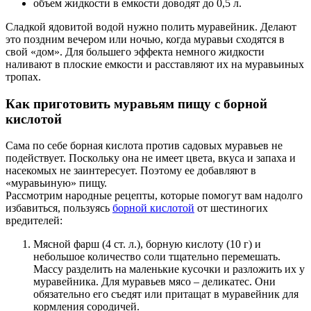
объем жидкости в емкости доводят до 0,5 л.
Сладкой ядовитой водой нужно полить муравейник. Делают
это поздним вечером или ночью, когда муравьи сходятся в
свой «дом». Для большего эффекта немного жидкости
наливают в плоские емкости и расставляют их на муравьиных
тропах.
Как приготовить муравьям пищу с борной
кислотой
Сама по себе борная кислота против садовых муравьев не
подействует. Поскольку она не имеет цвета, вкуса и запаха и
насекомых не заинтересует. Поэтому ее добавляют в
«муравьиную» пищу.
Рассмотрим народные рецепты, которые помогут вам надолго
избавиться, пользуясь
борной кислотой
от шестиногих
вредителей:
Мясной фарш (4 ст. л.), борную кислоту (10 г) и
небольшое количество соли тщательно перемешать.
Массу разделить на маленькие кусочки и разложить их у
муравейника. Для муравьев мясо – деликатес. Они
обязательно его съедят или притащат в муравейник для
кормления сородичей.