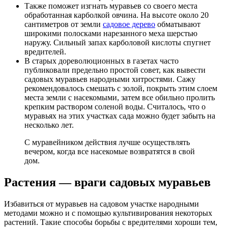
Также поможет изгнать муравьев со своего места
обработанная карболкой овчина. На высоте около 20
сантиметров от земли
садовое дерево
обматывают
широкими полосками нарезанного меха шерстью
наружу. Сильный запах карболовой кислоты спугнет
вредителей.
В старых дореволюционных в газетах часто
публиковали предельно простой совет, как вывести
садовых муравьев народными хитростями. Сажу
рекомендовалось смешать с золой, покрыть этим слоем
места земли с насекомыми, затем все обильно пролить
крепким раствором соленой воды. Считалось, что о
муравьях на этих участках сада можно будет забыть на
несколько лет.
С муравейником действия лучше осуществлять
вечером, когда все насекомые возвратятся в свой
дом.
Растения ― враги садовых муравьев
Избавиться от муравьев на садовом участке народными
методами можно и с помощью культивирования некоторых
растений. Такие способы борьбы с вредителями хороши тем,