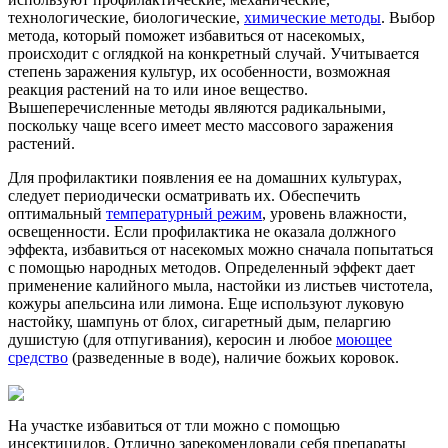
технологические, биологические,
химические методы
. Выбор
метода, который поможет избавиться от насекомых,
происходит с оглядкой на конкретный случай. Учитывается
степень заражения культур, их особенности, возможная
реакция растений на то или иное вещество.
Вышеперечисленные методы являются радикальными,
поскольку чаще всего имеет место массового заражения
растений.
Для профилактики появления ее на домашних культурах,
следует периодически осматривать их. Обеспечить
оптимальный
температурный режим
, уровень влажности,
освещенности.
Если профилактика не оказала должного
эффекта, избавиться от насекомых можно сначала попытаться
с помощью народных методов.
Определенный эффект дает
применение калийного мыла, настойки из листьев чистотела,
кожуры апельсина или лимона. Еще используют луковую
настойку, шампунь от блох, сигаретный дым, пеларгию
душистую (для отпугивания), керосин и любое
моющее
средство
(разведенные в воде),
наличие божьих коровок.
На участке избавиться от тли можно с помощью
инсектицидов. Отлично зарекомендовали себя препараты