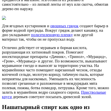
самостоятельно –
из липкой ленты от мух или скотча, обмотав
дерево ею наружу.
Для ягодных кустарников и
овощных грядок
создают барьер в
форме водной преграды. Вокруг грядок делают канавку, на
дно укладывают
полиэтиленовую пленку
или другой
материал так, чтобы он не пропускал воду.
Отлично действует от муравьев и борная кислота,
разрушающая их хитиновый покров. Помогают
инсектицидные препараты «Дачник», «Тринол», «Мурацид»,
«Гром», «Муравьед» и другие. По возможности, выкапывают
муравьиное гнездо и выносят за территорию участка. На
муравейники часто помещают нарезанный чеснок, отходы
копченой сельди, молотую корицу, табачную пыль, которые
неприятны для насекомых. Уменьшить их численность
позволят срезанные и разложенные в междурядьях мята
полевая, пижма, ботва помидор, петрушка. Кроме того, можно
залить в муравейник ведро сахарного сиропа.
Приствольные
круги
деревьев советуют посыпать древесной золой.
Нашатырный спирт как одно из