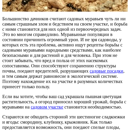
Большинство дачников считают садовых муравьев чуть ли ни
самым страшным злом и бедствием на своем участке, и борьба
с ними становится для них одной из первоочередных задач.
Это во многом справедливо. Муравьиные популяции в
состоянии причинить огромный урон. И не зря садоводы, у
которых есть эта проблема, активно ищут рецепты борьбы с
садовыми муравьями народными средствами, как наиболее
безопасными и для растений и для человека. При этом не
стоит забывать, что вред и польза от этих насекомых
сопоставимы. Они способствуют сохранению структуры
почвы, поедают вредителей, разрушающих
садовые посадки
,
и тем самым держат равновесие в экологической системе.
Поэтому нахождение их на участке в разумных количествах
принесет только пользу.
Если вы хотите, чтобы ваш сад украшала пышная цветущая
растительность, а огород приносил хороший урожай, борьба с
муравьями на
садовом участке
становится необходимостью.
Стараются не обходить стороной эти шестиногие сладкоежки
и ягоды: смородину, клубнику, крыжовник. Как только
предоставляется возможность, они поедают спелые плоды,