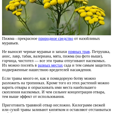
Пижма - прекрасное
природное средство
от назойливых
муравьев.
Не выносят черные муравьи и запахи
пряных трав
. Петрушка,
анис, лавр, табак, валериана, мята, пижма (на фото выше),
горчица, чистотел ― все эти травы отпугивают насекомых.
Их можно посеять в
разных местах
сада и тем самым защитить
подверженные нашествию вредителей насаждения.
Если травы много ее, как и помидорную ботву можно
разложить на тропинках. Кроме того из этих растений можно
варить отвары и опрыскивать ими места наибольшего
скопления насекомых. И чем сильнее концентрация отвара,
тем выше эффект от использования.
Приготовить травяной отвар несложно. Килограмм свежей
или сухой травы заливают кипятком и оставляют отстаиваться