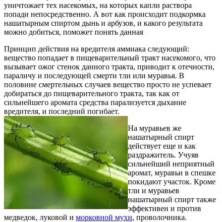
уничтожает тех насекомых, на которых капли раствора
попади непосредственно. А вот как происходит подкормка
нашатырным спиртом дынь и арбузов, и какого результата
можно добиться, поможет понять данная
Принцип действия на вредителя аммиака следующий:
вещество попадает в пищеварительный тракт насекомого, что
вызывает ожог стенок данного тракта, приводит к отечности,
параличу и последующей смерти тли или муравья. В
половине смертельных случаев вещество просто не успевает
добираться до пищеварительного тракта, так как от
сильнейшего аромата средства парализуется дыхание
вредителя, и последний погибает.
На муравьев же
нашатырный спирт
действует еще и как
раздражитель. Учуяв
сильнейший неприятный
аромат, муравьи в спешке
покидают участок. Кроме
тли и муравьев
нашатырный спирт также
эффективен и против
медведок, луковой и
морковной мухи
, проволочника.