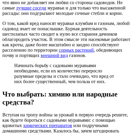
что явно не добавляет им любви со стороны садоводов. Не
самые
лучшие соседи
муравьи и для только что высаженной
рассады: они подгрызают молодые сочные стебли и корни.
О том, какой вред наносят муравьи клумбам и газонам, любой
садовод знает не понаслышке. Бурная деятельность
шестилапых часто сводит к нулю все старания дачников
облагородить участок. В этом смысле эти насекомые работают
как кроты, даже более масштабно и заодно способствуют
расселению по территории
сорных растений
, обедняющих
почву и портящих
внешний вид
газонов.
Начинать борьбу с садовыми муравьями
необходимо, если их количество переросло
разумные пределы и стало очевидно, что вред от
них более существенный, чем польза от них.
Что выбрать: химию или народные
средства?
Вступая на тропу войны за урожай в первую очередь решите,
как будете бороться с садовыми муравьями: с помощью
ядовитых
химических препаратов
или подручными
домашними средствами. Казалось бы, зачем штудировать