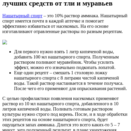
лучших средств от тли и муравьев
Нашатырный спирт
– это 10% раствор аммиака. Нашатырный
спирт имеется почти в каждой аптечке и помогает
эффективно избавиться от насекомых. На его основе
изготавливают отравленные растворы по разным рецептам.
Для первого нужно взять 1 литр кипяченой воды,
добавить 100 мл нашатырного спирта. Полученным
раствором поливают муравейник. Чтобы усилить
эффект, можно его изначально подкопать лопатой.
Еще один рецепт – смешать 1 столовую ложку
нашатырного спирта с 8 литрами чистой кипяченой
воды. Такой раствор настаивается в течение получаса.
После чего его применяют для опрыскивания растений.
С целью профилактики появления насекомых применяют
раствор из 10 мл нашатырного спирта, добавленного в 10
литров кипяченой воды. Поливать готовым раствором
культуры нужно строго под корень. После, и в ходе обработки
этих рецептов на основе нашатырного спирта, будет
ощущаться запах аммиака. Длится это всего каких-то 5 – 7
минут, зато полученный результат, в плане уничтожения