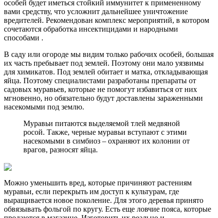
особей будет иметься стойкий иммунитет к примененному
вами средству, что усложнит дальнейшее уничтожение
вредителей. Рекомендован комплекс мероприятий, в котором
сочетаются
обработка инсектицидами и народными
способами
.
В саду или огороде мы видим только рабочих особей, большая
их часть пребывает под землей. Поэтому они мало уязвимы
для химикатов. Под землей обитает и матка, откладывающая
яйца. Поэтому специалистами разработаны препараты от
садовых муравьев, которые не помогут избавиться от них
мгновенно, но обязательно будут доставлены зараженными
насекомыми под землю.
Муравьи питаются выделяемой тлей медвяной
росой. Также, черные муравьи вступают с этими
насекомыми в симбиоз – охраняют их колонии от
врагов, разносят яйца.
Можно уменьшить вред, которые причиняют растениям
муравьи, если перекрыть им доступ к культурам, где
выращивается новое поколение. Для этого деревья принято
обвязывать фольгой по кругу. Есть еще ловчие пояса, которые
продаются в магазине. Изготовить их реально и