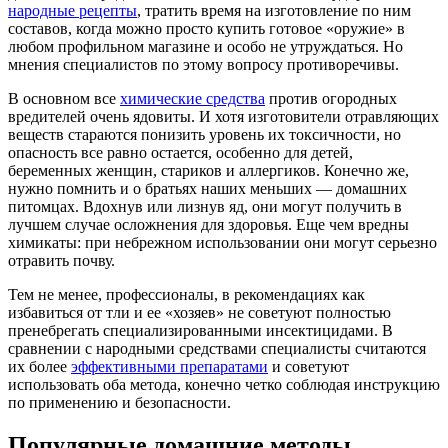
народные рецепты
, тратить время на изготовление по ним
составов, когда можно просто купить готовое «оружие» в
любом профильном магазине и особо не утруждаться. Но
мнения специалистов по этому вопросу противоречивы.
В основном все
химические средства
против огородных
вредителей очень ядовиты. И хотя изготовители отравляющих
веществ стараются понизить уровень их токсичности, но
опасность все равно остается, особенно для детей,
беременных женщин, стариков и аллергиков. Конечно же,
нужно помнить и о братьях наших меньших ― домашних
питомцах. Вдохнув или лизнув яд, они могут получить в
лучшем случае осложнения для здоровья. Еще чем вредны
химикаты: при небрежном использовании они могут серьезно
отравить почву.
Тем не менее, профессионалы, в рекомендациях как
избавиться от тли и ее «хозяев» не советуют полностью
пренебрегать специализированными инсектицидами. В
сравнении с народными средствами специалисты считаются
их более
эффективными препаратами
и советуют
использовать оба метода, конечно четко соблюдая инструкцию
по применению и безопасности.
Популярные домашние методы