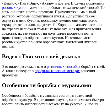
«Децис», «Инта-Вир», «Актар» и другие. В случае поражения
розовых кустов
, можно попробовать механический способ. То
есть, очистить цветок вручную. Применяется и мыльный
раствор, которым обрызгивают кусты. Допустимо также
окунуть в него бутоны, поскольку именно они чаще всего
страдают от нападок вредителей. Хорошо помогает настойка
на стрелах чеснока и томатных побегах. Для приготовления
средства, их замачивают на ночь, далее процеживают и
применяют для обрызгивания кустов. Наземные части
розовых кустов принято обрабатывать настойкой луковой
шелухи.
Видео «Тля: что с ней делать»
Это видео расскажет вам о
различных способах
борьбы с тлей.
А также поведает о
профилактических методах
решения
проблемы.
Особенности борьбы с муравьями
Особенности борьбы с муравьями состоят в грамотной
обработке культур. В противном случае, матка сможет быстро
восстановить численность насекомых на участке. У новых