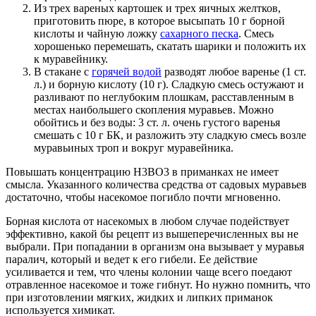
Из трех вареных картошек и трех яичных желтков,
приготовить пюре, в которое высыпать 10 г борной
кислоты и чайную ложку
сахарного песка
. Смесь
хорошенько перемешать, скатать шарики и положить их
к муравейнику.
В стакане с
горячей водой
разводят любое варенье (1 ст.
л.) и борную кислоту (10 г). Сладкую смесь остужают и
разливают по неглубоким плошкам, расставленным в
местах наибольшего скопления муравьев. Можно
обойтись и без воды: 3 ст. л. очень густого варенья
смешать с 10 г БК, и разложить эту сладкую смесь возле
муравьиных троп и вокруг муравейника.
Повышать концентрацию H3BO3 в приманках не имеет
смысла. Указанного количества средства от садовых муравьев
достаточно, чтобы насекомое погибло почти мгновенно.
Борная кислота от насекомых в любом случае подействует
эффективно, какой бы рецепт из вышеперечисленных вы не
выбрали. При попадании в организм она вызывает у муравья
паралич, который и ведет к его гибели. Ее действие
усиливается и тем, что члены колонии чаще всего поедают
отравленное насекомое и тоже гибнут. Но нужно помнить, что
при изготовлении мягких, жидких и липких приманок
используется химикат.