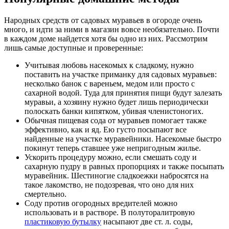
Народных средств от садовых муравьев в огороде очень
много, и идти за ними в магазин вовсе необязательно. Почти
в каждом доме найдется хотя бы одно из них. Рассмотрим
лишь самые доступные и проверенные:
Учитывая любовь насекомых к сладкому, нужно
поставить на участке приманку для садовых муравьев:
несколько банок с вареньем, медом или просто с
сахарной водой. Туда для принятия пищи будут залезать
муравьи, а хозяину нужно будет лишь периодически
полоскать банки кипятком, убивая членистоногих.
Обычная пищевая сода от муравьев помогает также
эффективно, как и яд. Ею густо посыпают все
найденные на участке муравейники. Насекомые быстро
покинут теперь ставшее уже непригодным жилье.
Ускорить процедуру можно, если смешать соду и
сахарную пудру в равных пропорциях и также посыпать
муравейник. Шестиногие сладкоежки набросятся на
такое лакомство, не подозревая, что оно для них
смертельно.
Соду против огородных вредителей можно
использовать и в растворе. В полуторалитровую
пластиковую бутылку
насыпают две ст. л. соды,