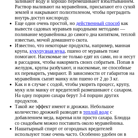
заливают воду и хорошо перемешивают взбалтыванием.
Раствор выливают на муравейник, присыпают его сухой
землей и накрывают полиэтиленом, чтобы преградить
внутрь доступ кислороду.
Еще один очень простой, но
действенный способ
как
вывести садовых муравьев народными методами ―
поливание муравейника до самого дна кипятком, теплой
известью, мочой домашнего скота.
Известно, что некоторые продукты, например, манная
крупа,
кукурузная мука
, пшено от муравьев тоже
помогают. Насекомые не только едят их сами, но и несут
в рассадник, чтобы накормить своих собратьев. Попав в
желудок, крупы разбухают, и насекомые, не способные
их переварить, умирают. В зависимости от габаритов на
муравейник сыпят манку или пшено от 2 до 3 кг.
Как и в случае с содой, чтобы укорить процесс, крупу,
муку или манку от вредителей размешивают с сахаром.
На одну порцию сахара берут 3-4 порции других
продуктов.
Такой же эффект имеют и дрожжи. Небольшое
количество дрожжей разводят в
теплой воде
с
добавлением меда, варенья или просто сахара. Блюдца
со снадобьем можно поставить около муравейника.
Нашатырный спирт от огородных вредителей
используют тоже очень часто. Особенно удобен он в